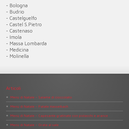
- Bologna
- Budrio
- Castelguelfo
- Castel S.Pietro
- Castenaso
- Imola
- Massa Lombarda
- Medicina
- Molinella
Articoli
Menù di Natale – Salame di cioccolato
Menù di Natale – Patate Hasselbach
Menù di Natale – Capesante gratinate con pistacchi e arance
Menù di Natale – Orata al sale