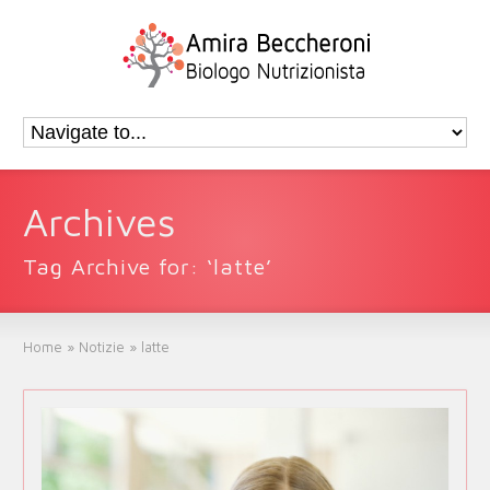
Archives
Tag Archive for: ‘latte’
Home
»
Notizie
»
latte