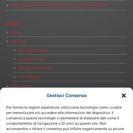
Menù di Natale – Penne di Kamut con zucca e mazzancolle
Scopri
Home
Chi Sono
Amira Beccheroni
Curriculum Vitae
Biologo Nutrizionista
Il Mio Metodo
Il Mio Lavoro
Dieta Personalizzata
Gestisci Consenso
Educazione alla Salute
Per fornire le migliori esperienze, utilizziamo tecnologie come i cookie
Bioimpedenziometria
per memorizzare e/o accedere alle informazioni del dispositivo. Il
consenso a queste tecnologie ci permetterà di elaborare dati come il
Test Intolleranze Alimentari
comportamento di navigazione o ID unici su questo sito. Non
acconsentire o ritirare il consenso può influire negativamente su alcune
Test Celiachia