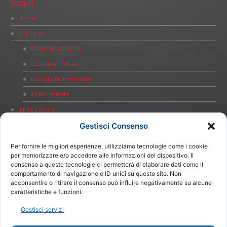
Scopri
Home
Chi Sono
Amira Beccheroni
Curriculum Vitae
Biologo Nutrizionista
Il Mio Metodo
Il Mio Lavoro
Dieta Personalizzata
Gestisci Consenso
Educazione alla Salute
Per fornire le migliori esperienze, utilizziamo tecnologie come i cookie
Bioimpedenziometria
per memorizzare e/o accedere alle informazioni del dispositivo. Il
consenso a queste tecnologie ci permetterà di elaborare dati come il
Test Intolleranze Alimentari
comportamento di navigazione o ID unici su questo sito. Non
acconsentire o ritirare il consenso può influire negativamente su alcune
Test Celiachia
caratteristiche e funzioni.
Test Helicobacter pylori
Gestisci servizi
Notizie