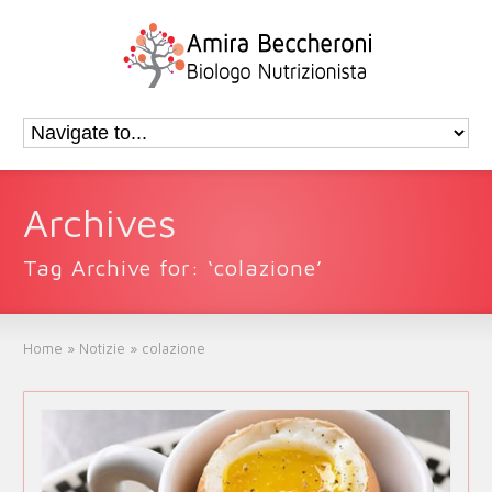
Archives
Tag Archive for: ‘colazione’
Home
»
Notizie
»
colazione