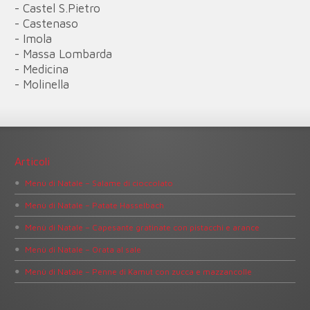
- Castel S.Pietro
- Castenaso
- Imola
- Massa Lombarda
- Medicina
- Molinella
Articoli
Menù di Natale – Salame di cioccolato
Menù di Natale – Patate Hasselbach
Menù di Natale – Capesante gratinate con pistacchi e arance
Menù di Natale – Orata al sale
Menù di Natale – Penne di Kamut con zucca e mazzancolle