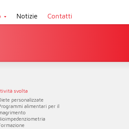
o
Notizie
Contatti
o
tività svolta
Diete personalizzate
Programmi alimentari per il
magrimento
Bioimpedenziometria
Formazione