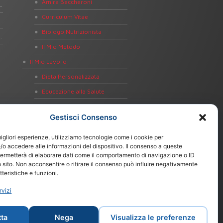
Amira Beccheroni
e gratinate con pistacchi e arance
Curriculum Vitae
Biologo Nutrizionista
ut con zucca e mazzancolle
Il Mio Metodo
Il Mio Lavoro
Dieta Personalizzata
Educazione alla Salute
Bioimpedenziometria
Gestisci Consenso
Test Intolleranze Alimentari
Test Celiachia
migliori esperienze, utilizziamo tecnologie come i cookie per
o accedere alle informazioni del dispositivo. Il consenso a queste
Test Helicobacter pylori
permetterà di elaborare dati come il comportamento di navigazione o ID
 sito. Non acconsentire o ritirare il consenso può influire negativamente
Notizie
teristiche e funzioni.
Contatti
rvizi
ta
Nega
Visualizza le preferenze