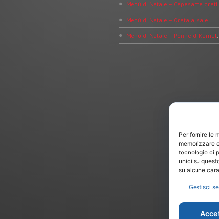
Menù di Natale – Capesant
Menù di Natale – Orata al sale
Menù di Natale – Penne di Kam
Per fornire le 
memorizzare e/
tecnologie ci 
unici su questo
su alcune carat
Gestisci se
Accet