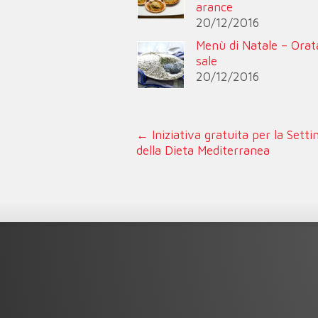
arance
20/12/2016
Menù di Natale – Orat
sale
20/12/2016
←
Iniziativa gratuita per la Sett
della Dieta Mediterranea