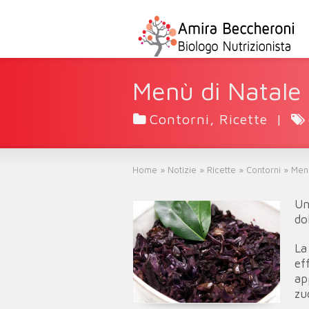
Menù di Natale 
Contorni
,
Ricette
|
Home
»
Notizie
»
Ricette
»
Contorni
»
Menù
Un
do
La
ef
ap
zu