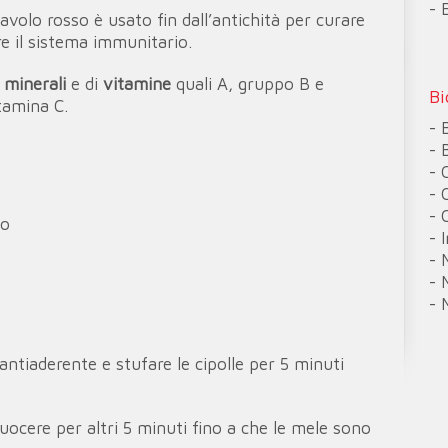
- 
 cavolo rosso è usato fin dall’antichità per curare
re il sistema immunitario.
i minerali
e di
vitamine
quali A, gruppo B e
Bi
tamina C.
- 
- 
- 
- 
- 
to
- 
- 
- 
- 
ntiaderente e stufare le cipolle per 5 minuti
cuocere per altri 5 minuti fino a che le mele sono