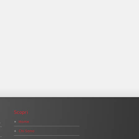
Scopri
Home
di cioccolato
Chi Sono
h