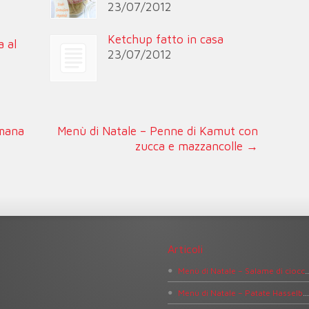
23/07/2012
Ketchup fatto in casa
a al
23/07/2012
imana
Menù di Natale – Penne di Kamut con
zucca e mazzancolle
→
Articoli
Menù di Natale – Salame 
Menù di Natale – Patate Hasselbac