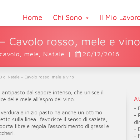
Home
Chi Sono
Il Mio Lavor
– Cavolo rosso, mele e vin
cavolo
,
mele
,
Natale
|
20/12/2016
 di Natale – Cavolo rosso, mele e vino
 antipasto dal sapore intenso, che unisce il
At
lce delle mele all’aspro del vino.
- 
 verdura a inizio pasto ha anche un ottimo
- 
fetto sulla linea: favorisce il senso di sazietà,
di
porta fibre e regola l’assorbimento di grassi e
- 
ccheri.
- 