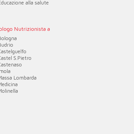
Educazione alla salute
ologo Nutrizionista a
Bologna
Budrio
Castelguelfo
Castel S.Pietro
Castenaso
Imola
Massa Lombarda
Medicina
Molinella