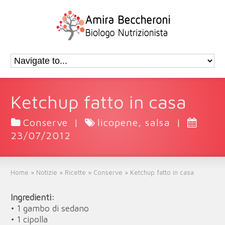
Ketchup fatto in casa
Conserve
|
licopene
,
salsa
|
23/07/2012
Home
»
Notizie
»
Ricette
»
Conserve
»
Ketchup fatto in casa
Ingredienti:
• 1 gambo di sedano
• 1 cipolla