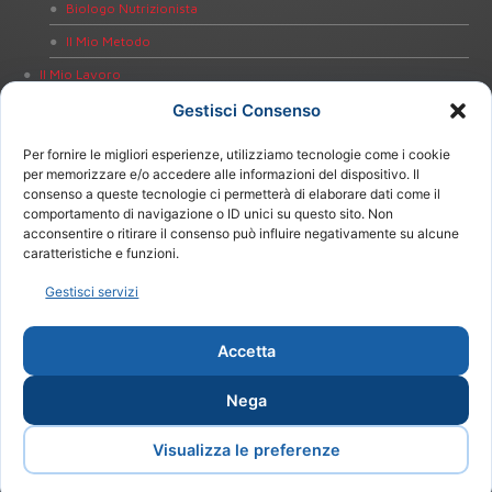
Biologo Nutrizionista
Il Mio Metodo
Il Mio Lavoro
Dieta Personalizzata
Gestisci Consenso
Educazione alla Salute
Per fornire le migliori esperienze, utilizziamo tecnologie come i cookie
Bioimpedenziometria
per memorizzare e/o accedere alle informazioni del dispositivo. Il
consenso a queste tecnologie ci permetterà di elaborare dati come il
Test Intolleranze Alimentari
comportamento di navigazione o ID unici su questo sito. Non
acconsentire o ritirare il consenso può influire negativamente su alcune
Test Celiachia
caratteristiche e funzioni.
Test Helicobacter pylori
Gestisci servizi
Notizie
Contatti
Accetta
Nega
Visualizza le preferenze
Copyright 2012 Amira Beccheroni | Tutti i Diritti Riservati |
Design by
Proweb: il WEB per i Professionisti