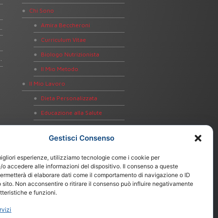
Chi Sono
h
Amira Beccheroni
e gratinate con pistacchi e arance
Curriculum Vitae
Biologo Nutrizionista
ut con zucca e mazzancolle
Il Mio Metodo
Il Mio Lavoro
Dieta Personalizzata
Educazione alla Salute
Bioimpedenziometria
Gestisci Consenso
Test Intolleranze Alimentari
Test Celiachia
migliori esperienze, utilizziamo tecnologie come i cookie per
o accedere alle informazioni del dispositivo. Il consenso a queste
Test Helicobacter pylori
permetterà di elaborare dati come il comportamento di navigazione o ID
 sito. Non acconsentire o ritirare il consenso può influire negativamente
Notizie
teristiche e funzioni.
Contatti
rvizi