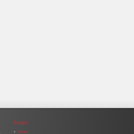
Scopri
Home
di cioccolato