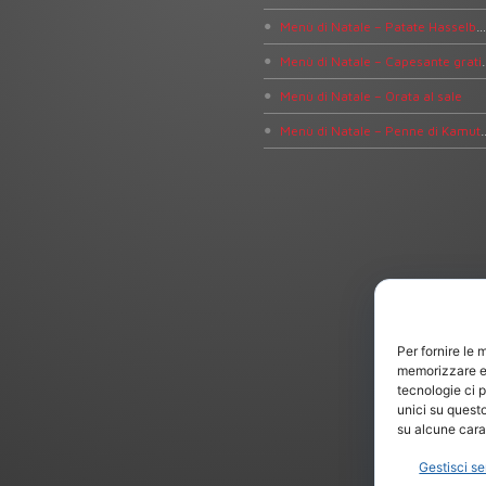
Menù di Natale – Patate Hasselbac
Menù di Natale – Capesant
Menù di Natale – Orata al sale
Menù di Natale – Penne di Kam
Per fornire le 
memorizzare e/
tecnologie ci 
unici su questo
su alcune carat
Gestisci se