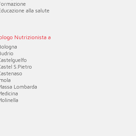
Formazione
Educazione alla salute
ologo Nutrizionista a
Bologna
Budrio
Castelguelfo
Castel S.Pietro
Castenaso
Imola
Massa Lombarda
Medicina
Molinella