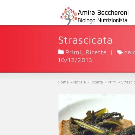
Strascicata
Primi
,
Ricette
|
cal
10/12/2013
Home
»
Notizie
»
Ricette
»
Primi
»
Strasci