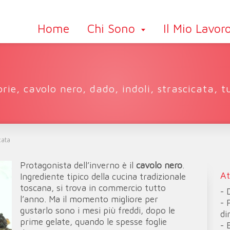
Home
Chi Sono
Il Mio Lavor
orie
,
cavolo nero
,
dado
,
indoli
,
strascicata
,
t
cata
Protagonista dell’inverno è il
cavolo nero
.
At
Ingrediente tipico della cucina tradizionale
toscana, si trova in commercio tutto
- 
l’anno. Ma il momento migliore per
- 
gustarlo sono i mesi più freddi, dopo le
di
prime gelate, quando le spesse foglie
- 