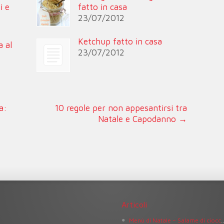
i e
fatto in casa
23/07/2012
Ketchup fatto in casa
a al
23/07/2012
a:
10 regole per non appesantirsi tra
Natale e Capodanno
→
Articoli
Menù di Natale – Salame 