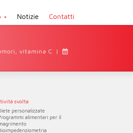
o
Notizie
Contatti
umori
,
vitamina C
|
tività svolta
Diete personalizzate
Programmi alimentari per il
magrimento
Bioimpedenziometria