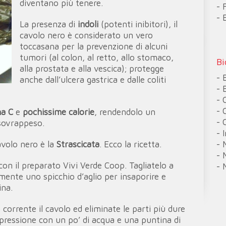
diventano più tenere.
- 
- 
La presenza di
indoli
(potenti inibitori), il
cavolo nero è considerato un vero
toccasana per la prevenzione di alcuni
tumori (al colon, al retto, allo stomaco,
Bi
alla prostata e alla vescica); protegge
- 
anche dall’ulcera gastrica e dalle coliti
- 
- 
- 
na C
e
pochissime calorie
, rendendolo un
- 
 sovrappeso.
- 
- 
volo nero è la
Strascicata
. Ecco la ricetta.
- 
on il preparato Vivi Verde Coop. Tagliatelo a
- 
mente uno spicchio d’aglio per insaporire e
ina.
corrente il cavolo ed eliminate le parti più dure
 pressione con un po’ di acqua e una puntina di