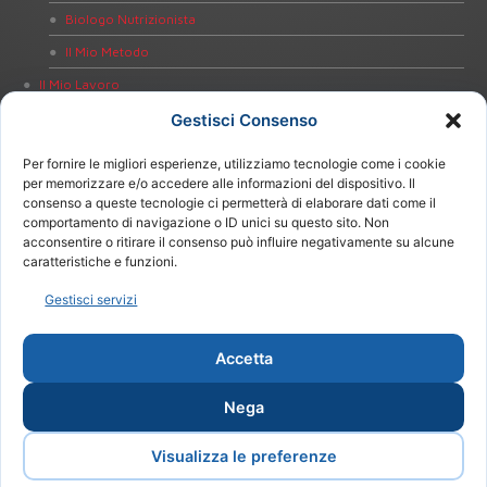
Biologo Nutrizionista
Il Mio Metodo
Il Mio Lavoro
Dieta Personalizzata
Gestisci Consenso
Educazione alla Salute
Per fornire le migliori esperienze, utilizziamo tecnologie come i cookie
Bioimpedenziometria
per memorizzare e/o accedere alle informazioni del dispositivo. Il
consenso a queste tecnologie ci permetterà di elaborare dati come il
Test Intolleranze Alimentari
comportamento di navigazione o ID unici su questo sito. Non
acconsentire o ritirare il consenso può influire negativamente su alcune
Test Celiachia
caratteristiche e funzioni.
Test Helicobacter pylori
Gestisci servizi
Notizie
Contatti
Accetta
Nega
Visualizza le preferenze
Copyright 2012 Amira Beccheroni | Tutti i Diritti Riservati |
Design by
Proweb: il WEB per i Professionisti