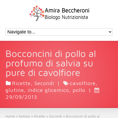
Bocconcini di pollo al
profumo di salvia su
purè di cavolfiore
Ricette
,
Secondi
|
cavolfiore
,
glutine
,
indice glicemico
,
pollo
|
29/09/2013
Home
»
Notizie
»
Ricette
»
Secondi
»
Bocconcini di pollo al