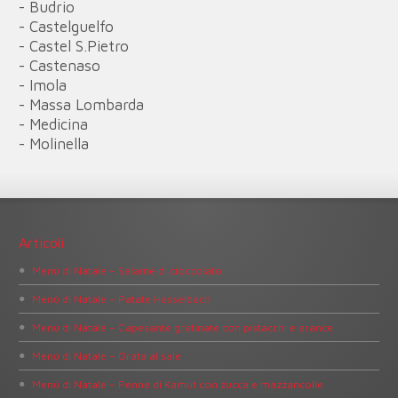
- Budrio
- Castelguelfo
- Castel S.Pietro
- Castenaso
- Imola
- Massa Lombarda
- Medicina
- Molinella
Articoli
Menù di Natale – Salame di cioccolato
Menù di Natale – Patate Hasselbach
Menù di Natale – Capesante gratinate con pistacchi e arance
Menù di Natale – Orata al sale
Menù di Natale – Penne di Kamut con zucca e mazzancolle