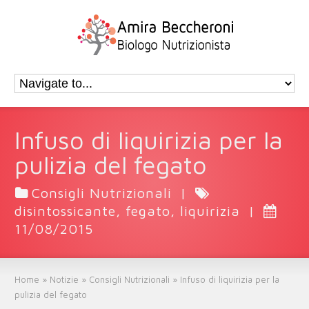
Infuso di liquirizia per la
pulizia del fegato
Consigli Nutrizionali
|
disintossicante
,
fegato
,
liquirizia
|
11/08/2015
Home
»
Notizie
»
Consigli Nutrizionali
»
Infuso di liquirizia per la
pulizia del fegato