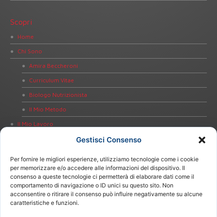
Scopri
Home
Chi Sono
Amira Beccheroni
Curriculum Vitae
Biologo Nutrizionista
Il Mio Metodo
Il Mio Lavoro
Dieta Personalizzata
Gestisci Consenso
Educazione alla Salute
Per fornire le migliori esperienze, utilizziamo tecnologie come i cookie
Bioimpedenziometria
per memorizzare e/o accedere alle informazioni del dispositivo. Il
consenso a queste tecnologie ci permetterà di elaborare dati come il
Test Intolleranze Alimentari
comportamento di navigazione o ID unici su questo sito. Non
acconsentire o ritirare il consenso può influire negativamente su alcune
Test Celiachia
caratteristiche e funzioni.
Test Helicobacter pylori