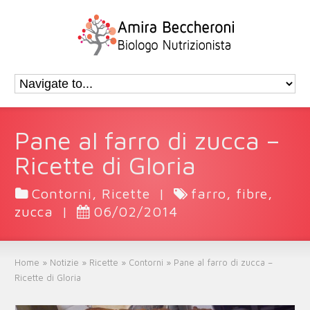
Pane al farro di zucca –
Ricette di Gloria
Contorni
,
Ricette
|
farro
,
fibre
,
zucca
|
06/02/2014
Home
»
Notizie
»
Ricette
»
Contorni
»
Pane al farro di zucca –
Ricette di Gloria