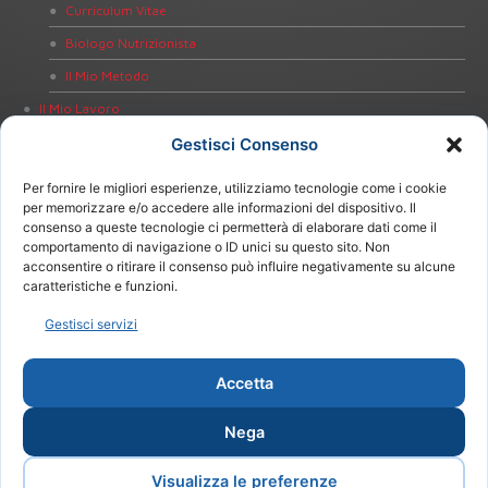
Curriculum Vitae
Biologo Nutrizionista
Il Mio Metodo
Il Mio Lavoro
Dieta Personalizzata
Gestisci Consenso
Educazione alla Salute
Per fornire le migliori esperienze, utilizziamo tecnologie come i cookie
Bioimpedenziometria
per memorizzare e/o accedere alle informazioni del dispositivo. Il
consenso a queste tecnologie ci permetterà di elaborare dati come il
Test Intolleranze Alimentari
comportamento di navigazione o ID unici su questo sito. Non
acconsentire o ritirare il consenso può influire negativamente su alcune
Test Celiachia
caratteristiche e funzioni.
Test Helicobacter pylori
Gestisci servizi
Notizie
Contatti
Accetta
Nega
Visualizza le preferenze