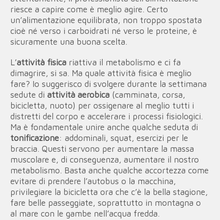
riesce a capire come è meglio agire. Certo
un’alimentazione equilibrata, non troppo spostata
cioè né verso i carboidrati né verso le proteine, è
sicuramente una buona scelta.
L’
attività fisica
riattiva il metabolismo e ci fa
dimagrire, si sa. Ma quale attività fisica è meglio
fare? Io suggerisco di svolgere durante la settimana
sedute di
attività aerobica
(camminata, corsa,
bicicletta, nuoto) per ossigenare al meglio tutti i
distretti del corpo e accelerare i processi fisiologici.
Ma è fondamentale unire anche qualche seduta di
tonificazione
: addominali, squat, esercizi per le
braccia. Questi servono per aumentare la massa
muscolare e, di conseguenza, aumentare il nostro
metabolismo. Basta anche qualche accortezza come
evitare di prendere l’autobus o la macchina,
privilegiare la bicicletta ora che c’è la bella stagione,
fare belle passeggiate, soprattutto in montagna o
al mare con le gambe nell’acqua fredda.